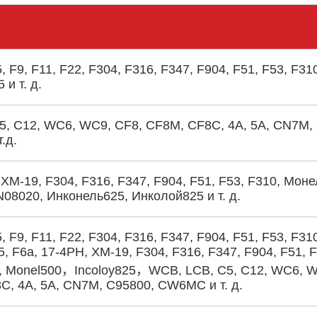
, F9, F11, F22, F304, F316, F347, F904, F51, F53, F31
 и т. д.
5, C12, WC6, WC9, CF8, CF8M, CF8C, 4A, 5A, CN7M,
.д.
 XM-19, F304, F316, F347, F904, F51, F53, F310, Моне
08020, Инконель625, Инколой825 и т. д.
, F9, F11, F22, F304, F316, F347, F904, F51, F53, F31
5, F6a, 17-4PH, XM-19, F304, F316, F347, F904, F51, 
0, Monel500，Incoloy825，WCB, LCB, C5, C12, WC6, 
C, 4A, 5A, CN7M, C95800, CW6MC и т. д.