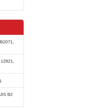
 B2071,
 12821,
д.
JIS B2