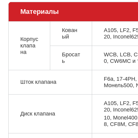
Материалы
Кован
A105, LF2, F5
ый
20, Inconel625
Корпус
клапа
на
Бросат
WCB, LCB, C
ь
0, CW6MC и т
F6a, 17-4PH,
Шток клапана
Монель500, N
A105, LF2, F5
20, Inconel62
Диск клапана
10, Monel40
8, CF8M, CF8