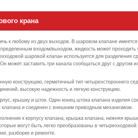
ового крана
течь к любому из двух выходов. В шаровом клапане имеется
 определенным входом/выходом, жидкость может проходить 
ехходовой шаровой клапан используется для разделения ср
Он может заставить три канала сообщаться друг с другом и
нную конструкцию, герметичный тип четырехстороннего се
инений, высокую надежность и легкую конструкцию.
рпус, крышку и шток. Один конец штока клапана изделия с
ус клапана и соединен с внешним приводным механизмом.
олнение к корпусу клапана, крышка клапана, нижняя крыш
оторые могут быть легко преобразованы в четырехходовой
ке, разборке и ремонте.