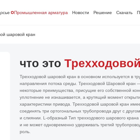
осье
Промышленная арматура
Новости
Решение
Скачать
П
ой шаровой кран
что это
Трехходовой
Трехходовой шаровой кран в основном используется в т
направления потока среды. Трехходовой Шаровой кран —
некоторые преимущества, присущие его собственной конс
уплотнение не изнашивается, а крутящий момент открыти
характеристики привода. Трехходовой шаровой кран имее
соединять три ортогональных трубопровода друг с другом
и слиянии. L-образный Тип трехходового шарового крана
и не может одновременно удерживать третий трубопрово
роль.