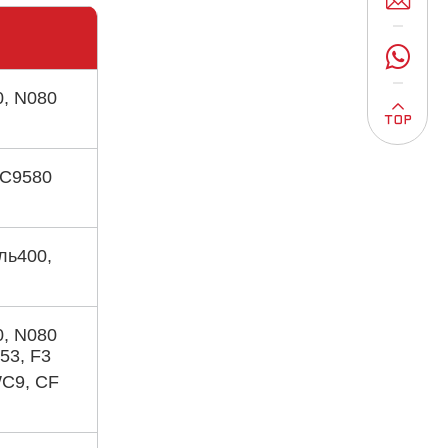
0, N080
 C9580
ль400,
0, N080
F53, F3
WC9, CF