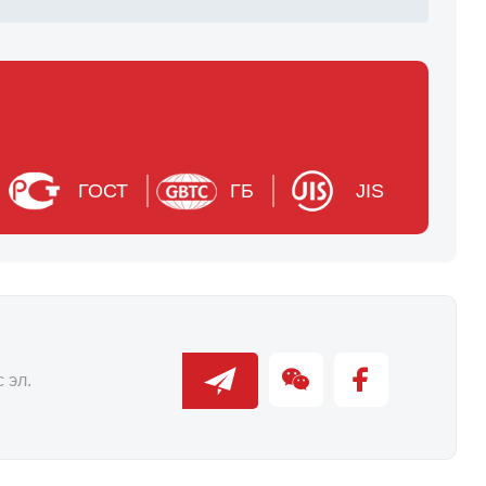
ГОСТ
ГБ
JIS