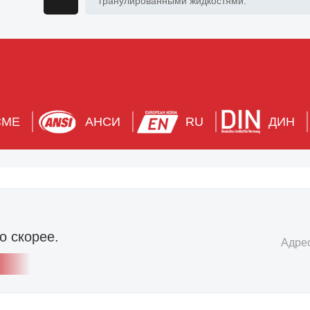
гранулированными жидкостями.
СМЕ
АНСИ
RU
ДИН
о скорее.