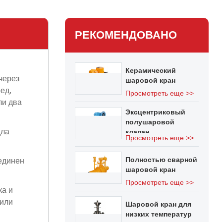
РЕКОМЕНДОВАНО
Керамический
через
шаровой кран
ед,
Просмотреть еще >>
ли два
Эксцентриковый
полушаровой
дла
клапан
Просмотреть еще >>
Полностью сварной
оединен
шаровой кран
Просмотреть еще >>
ка и
 или
Шаровой кран для
низких температур