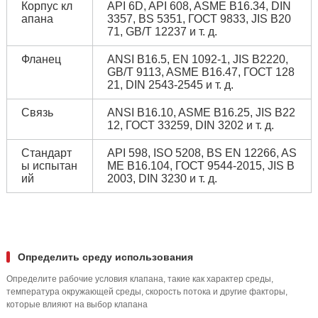
Корпус кл
API 6D, API 608, ASME B16.34, DIN
апана
3357, BS 5351, ГОСТ 9833, JIS B20
71, GB/T 12237 и т. д.
Фланец
ANSI B16.5, EN 1092-1, JIS B2220,
GB/T 9113, ASME B16.47, ГОСТ 128
21, DIN 2543-2545 и т. д.
Связь
ANSI B16.10, ASME B16.25, JIS B22
12, ГОСТ 33259, DIN 3202 и т. д.
Стандарт
API 598, ISO 5208, BS EN 12266, AS
ы испытан
ME B16.104, ГОСТ 9544-2015, JIS B
ий
2003, DIN 3230 и т. д.
Определить среду использования
Определите рабочие условия клапана, такие как характер среды,
температура окружающей среды, скорость потока и другие факторы,
которые влияют на выбор клапана