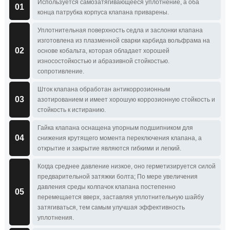
Используется самозатягивающееся уплотнение, а оба
01
конца патрубка корпуса клапана приварены.
Уплотнительная поверхность седла и заслонки клапана
изготовлена из плазменной сварки карбида вольфрама на
02
основе кобальта, которая обладает хорошей
износостойкостью и абразивной стойкостью.
сопротивление.
Шток клапана обработан антикоррозионным
03
азотированием и имеет хорошую коррозионную стойкость и
стойкость к истиранию.
Гайка клапана оснащена упорным подшипником для
04
снижения крутящего момента переключения клапана, а
открытие и закрытие являются гибкими и легкий.
Когда среднее давление низкое, оно герметизируется силой
предварительной затяжки болта; По мере увеличения
давления среды колпачок клапана постепенно
05
перемещается вверх, заставляя уплотнительную шайбу
затягиваться, тем самым улучшая эффективность
уплотнения.