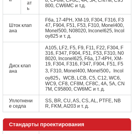
8, CF8M, CF8C, 4A, 5A, CN7M, C95
ат
800, CW6MC и т.д.
ь
F6a, 17-4PH, XM-19, F304, F316, F3
Шток клап
47, F904, F51, F53, F310, Monel400,
ана
Monel500, N08020, Inconel625, Incol
oy825 и т. д.
A105, LF2, F5, F9, F11, F22, F304, F
316, F347, F904, F51, F53, F310, N0
8020, Inconel625, F6a, 17-4PH, XM-
19, F304, F316, F347, F904, F51, F5
Диск клап
3, F310, Monel400, Monel500，Incol
ана
oy825，WCB, LCB, C5, C12, WC6,
WC9, CF8, CF8M, CF8C, 4A, 5A, CN
7M, C95800, CW6MC и т. д.
Уплотнени
SS, BR, CU, AS, CS, AL, PTFE, NB
е седла
R, FKM, AI203 и т. д.
Стандарты проектирования