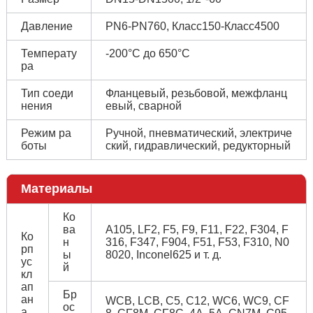
Давление
PN6-PN760, Класс150-Класс4500
Температу
-200°С до 650°С
ра
Тип соеди
Фланцевый, резьбовой, межфланц
нения
евый, сварной
Режим ра
Ручной, пневматический, электриче
боты
ский, гидравлический, редукторный
Материалы
Ко
ва
A105, LF2, F5, F9, F11, F22, F304, F
Ко
н
316, F347, F904, F51, F53, F310, N0
рп
ы
8020, Inconel625 и т. д.
ус
й
кл
ап
Бр
ан
WCB, LCB, C5, C12, WC6, WC9, CF
ос
а