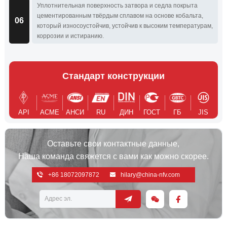
Уплотнительная поверхность затвора и седла покрыта
цементированным твёрдым сплавом на основе кобальта,
06
который износоустойчив, устойчив к высоким температурам,
коррозии и истиранию.
Стандарт конструкции
API
АСМЕ
АНСИ
RU
ДИН
ГОСТ
ГБ
JIS
Оставьте свои контактные данные,
Наша команда свяжется с вами как можно скорее.
+86 18072097872
hilary@china-nfv.com