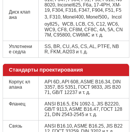
8020, Inconel625, F6a, 17-4PH, XM-
19, F304, F316, F347, F904, F51, F5
Диск клап
3, F310, Monel400, Monel500，Incol
ана
oy825，WCB, LCB, C5, C12, WC6,
WC9, CF8, CF8M, CF8C, 4A, 5A, CN
7M, C95800, CW6MC и т. д.
Уплотнени
SS, BR, CU, AS, CS, AL, PTFE, NB
е седла
R, FKM, AI203 и т. д.
Стандарты проектирования
Корпус кл
API 6D, API 608, ASME B16.34, DIN
апана
3357, BS 5351, ГОСТ 9833, JIS B20
71, GB/T 12237 и т. д.
Фланец
ANSI B16.5, EN 1092-1, JIS B2220,
GB/T 9113, ASME B16.47, ГОСТ 128
21, DIN 2543-2545 и т. д.
Связь
ANSI B16.10, ASME B16.25, JIS B22
12, ГОСТ 33259, DIN 3202 и т. д.