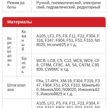
Режим ра
Ручной, пневматический, электриче
боты
ский, гидравлический, редукторный
Материалы
Ко
ва
A105, LF2, F5, F9, F11, F22, F304, F
Ко
н
316, F347, F904, F51, F53, F310, N0
рп
ы
8020, Inconel625 и т. д.
ус
й
кл
ап
Бр
ан
WCB, LCB, C5, C12, WC6, WC9, CF
ос
а
8, CF8M, CF8C, 4A, 5A, CN7M, C95
ат
800, CW6MC и т.д.
ь
F6a, 17-4PH, XM-19, F304, F316, F3
Шток клап
47, F904, F51, F53, F310, Монель40
ана
0, Монель500, N08020, Инконель62
5, Инколой825 и т. д.
A105, LF2, F5, F9, F11, F22, F304, F
316, F347, F904, F51, F53, F310, N0