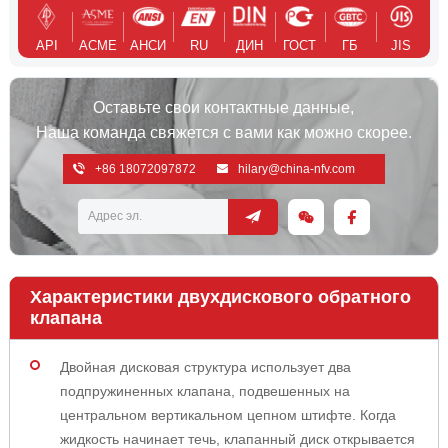
API
АСМЕ
АНСИ
RU
ДИН
ГОСТ
ГБ
JIS
Оставьте свои контактные данные,
Наша команда свяжется с вами как можно скорее.
+86 18072097872
hilary@china-nfv.com
Характеристики двухдискового обратного
клапана
Двойная дисковая структура использует два
подпружиненных клапана, подвешенных на
центральном вертикальном цепном штифте. Когда
жидкость начинает течь, клапанный диск открывается