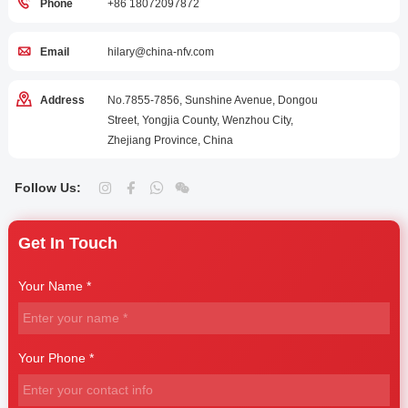
Phone
+86 18072097872
Email
hilary@china-nfv.com
Address
No.7855-7856, Sunshine Avenue, Dongou
Street, Yongjia County, Wenzhou City,
Zhejiang Province, China
Follow Us:
Get In Touch
Your Name *
Your Phone *